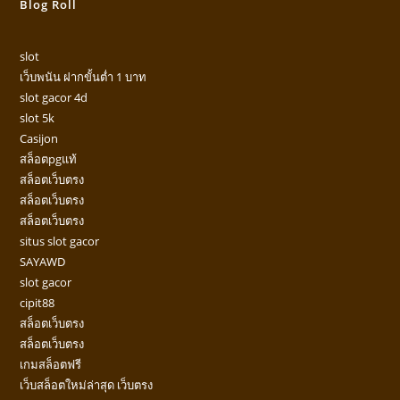
Blog Roll
slot
เว็บพนัน ฝากขั้นต่ำ 1 บาท
slot gacor 4d
slot 5k
Casijon
สล็อตpgแท้
สล็อตเว็บตรง
สล็อตเว็บตรง
สล็อตเว็บตรง
situs slot gacor
SAYAWD
slot gacor
cipit88
สล็อตเว็บตรง
สล็อตเว็บตรง
เกมสล็อตฟรี
เว็บสล็อตใหม่ล่าสุด เว็บตรง