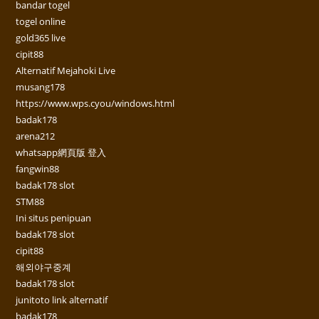
bandar togel
togel online
gold365 live
cipit88
Alternatif Mejahoki Live
musang178
https://www.wps.cyou/windows.html
badak178
arena212
whatsapp網頁版 登入
fangwin88
badak178 slot
STM88
Ini situs penipuan
badak178 slot
cipit88
해외야구중계
badak178 slot
junitoto link alternatif
badak178