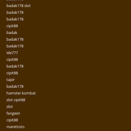
badak178 slot
badak178
badak178
cipit88
badak
badak178
badak178
ide777
cipit88
badak178
cipit88
tapir
badak178
hamster kombat
slot cipit88
slot
fangwin
cipit88
marettoto