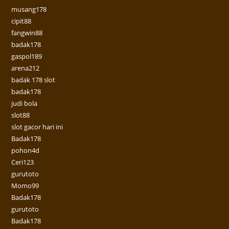
musang178
cipit88
fangwin88
badak178
gaspol189
arena212
badak 178 slot
badak178
judi bola
slot88
slot gacor hari ini
Badak178
pohon4d
Ceri123
gurutoto
Momo99
Badak178
gurutoto
Badak178