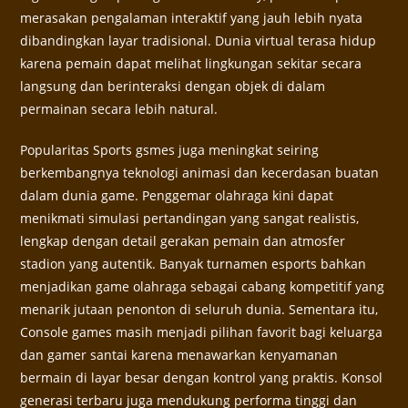
merasakan pengalaman interaktif yang jauh lebih nyata
dibandingkan layar tradisional. Dunia virtual terasa hidup
karena pemain dapat melihat lingkungan sekitar secara
langsung dan berinteraksi dengan objek di dalam
permainan secara lebih natural.
Popularitas Sports gsmes juga meningkat seiring
berkembangnya teknologi animasi dan kecerdasan buatan
dalam dunia game. Penggemar olahraga kini dapat
menikmati simulasi pertandingan yang sangat realistis,
lengkap dengan detail gerakan pemain dan atmosfer
stadion yang autentik. Banyak turnamen esports bahkan
menjadikan game olahraga sebagai cabang kompetitif yang
menarik jutaan penonton di seluruh dunia. Sementara itu,
Console games masih menjadi pilihan favorit bagi keluarga
dan gamer santai karena menawarkan kenyamanan
bermain di layar besar dengan kontrol yang praktis. Konsol
generasi terbaru juga mendukung performa tinggi dan