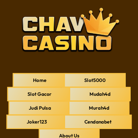
Home
Slot5000
Slot Gacor
Mudah4d
Judi Pulsa
Murah4d
Joker123
Cendanabet
About Us