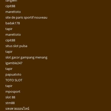
fangwin
cipit88
marettoto
site de paris sportif nouveau
badak178
tapir
marettoto
cipit88
situs slot pulsa
tapir
slot gacor gampang menang
igamble247
tapir
papuatoto
TOTO SLOT
tapir
mposport
slot 88
stm88
แทงหวยออนไลน์