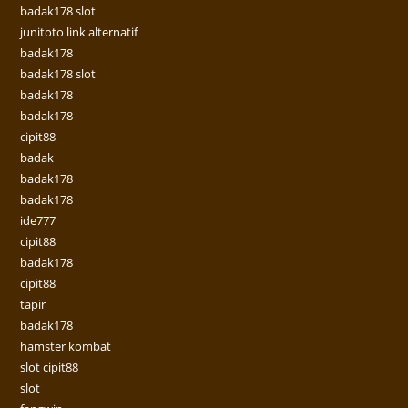
badak178 slot
junitoto link alternatif
badak178
badak178 slot
badak178
badak178
cipit88
badak
badak178
badak178
ide777
cipit88
badak178
cipit88
tapir
badak178
hamster kombat
slot cipit88
slot