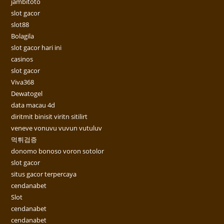
jambitoto
slot gacor
slot88
Bolagila
slot gacor hari ini
casinos
slot gacor
Viva368
Dewatogel
data macau 4d
diritmit binisit viritn sitilirt
veneve vonuvu vuvun vutuluv
먹튀검증
donomo bonoso voron sotolor
slot gacor
situs gacor terpercaya
cendanabet
Slot
cendanabet
cendanabet