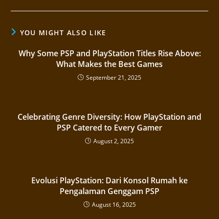
YOU MIGHT ALSO LIKE
Why Some PSP and PlayStation Titles Rise Above:
What Makes the Best Games
September 21, 2025
Celebrating Genre Diversity: How PlayStation and
PSP Catered to Every Gamer
August 2, 2025
Evolusi PlayStation: Dari Konsol Rumah ke
Pengalaman Genggam PSP
August 16, 2025