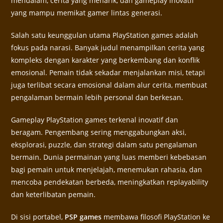
mendalam, cerita yang menarik, dan gameplay inovatif
yang mampu memikat gamer lintas generasi.
Salah satu keunggulan utama PlayStation games adalah
fokus pada narasi. Banyak judul menampilkan cerita yang
kompleks dengan karakter yang berkembang dan konflik
emosional. Pemain tidak sekadar menjalankan misi, tetapi
juga terlibat secara emosional dalam alur cerita, membuat
pengalaman bermain lebih personal dan berkesan.
Gameplay PlayStation games terkenal inovatif dan
beragam. Pengembang sering menggabungkan aksi,
eksplorasi, puzzle, dan strategi dalam satu pengalaman
bermain. Dunia permainan yang luas memberi kebebasan
bagi pemain untuk menjelajah, menemukan rahasia, dan
mencoba pendekatan berbeda, meningkatkan replayability
dan keterlibatan pemain.
Di sisi portabel,
PSP games
membawa filosofi PlayStation ke