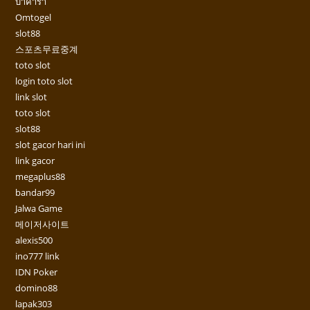
บาคาร่า
Omtogel
slot88
스포츠무료중계
toto slot
login toto slot
link slot
toto slot
slot88
slot gacor hari ini
link gacor
megaplus88
bandar99
Jalwa Game
메이저사이트
alexis500
ino777 link
IDN Poker
domino88
lapak303