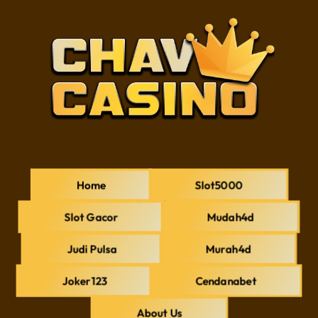
Home
Slot5000
Slot Gacor
Mudah4d
Judi Pulsa
Murah4d
Joker123
Cendanabet
About Us