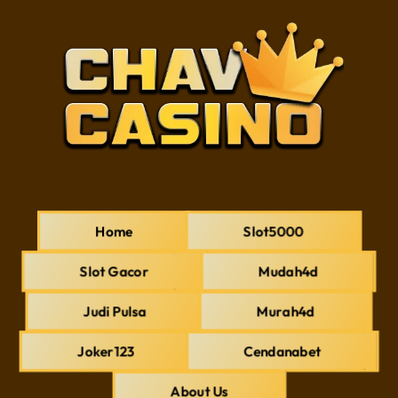
Home
Slot5000
Slot Gacor
Mudah4d
Judi Pulsa
Murah4d
Joker123
Cendanabet
About Us