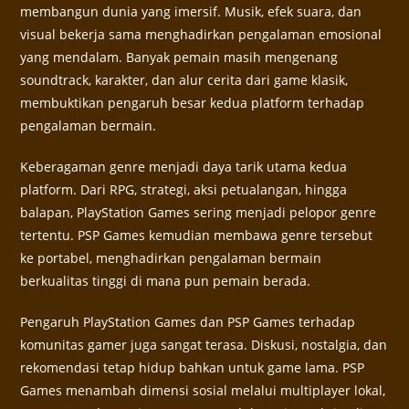
membangun dunia yang imersif. Musik, efek suara, dan
visual bekerja sama menghadirkan pengalaman emosional
yang mendalam. Banyak pemain masih mengenang
soundtrack, karakter, dan alur cerita dari game klasik,
membuktikan pengaruh besar kedua platform terhadap
pengalaman bermain.
Keberagaman genre menjadi daya tarik utama kedua
platform. Dari RPG, strategi, aksi petualangan, hingga
balapan, PlayStation Games sering menjadi pelopor genre
tertentu. PSP Games kemudian membawa genre tersebut
ke portabel, menghadirkan pengalaman bermain
berkualitas tinggi di mana pun pemain berada.
Pengaruh PlayStation Games dan PSP Games terhadap
komunitas gamer juga sangat terasa. Diskusi, nostalgia, dan
rekomendasi tetap hidup bahkan untuk game lama. PSP
Games menambah dimensi sosial melalui multiplayer lokal,