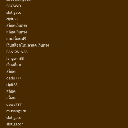
SAYAWD
slot gacor
cipit88
สล็อตเว็บตรง
สล็อตเว็บตรง
เกมสล็อตฟรี
เว็บสล็อตใหม่ล่าสุด เว็บตรง
FANGWIN88
fangwin88
เว็บสล็อต
สล็อต
dadu777
cipit88
สล็อต
สล็อต
dewa787
musang178
slot gacor
slot gacor