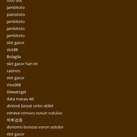
toto slot
jambitoto
pianototo
jambitoto
jambitoto
jambitoto
slot gacor
slot88
Bolagila
slot gacor hari ini
casinos
slot gacor
Viva368
Dewatogel
data macau 4d
diritmit binisit viritn sitilirt
veneve vonuvu vuvun vutuluv
먹튀검증
donomo bonoso voron sotolor
slot gacor