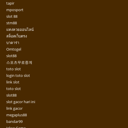
tapir
mposport
slot 88
stm88
แทงหวยออนไลน์
สล็อตเว็บตรง
บาคาร่า
Omtogel
slot88
스포츠무료중계
toto slot
login toto slot
link slot
toto slot
slot88
slot gacor hari ini
link gacor
megaplus88
bandar99
Jalwa Game