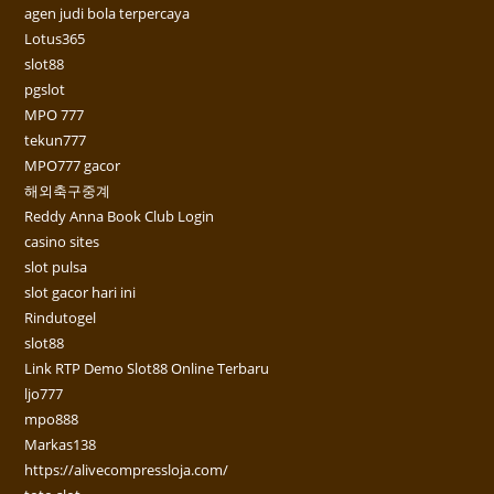
agen judi bola terpercaya
Lotus365
slot88
pgslot
MPO 777
tekun777
MPO777 gacor
해외축구중계
Reddy Anna Book Club Login
casino sites
slot pulsa
slot gacor hari ini
Rindutogel
slot88
Link RTP Demo Slot88 Online Terbaru
ljo777
mpo888
Markas138
https://alivecompressloja.com/